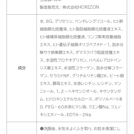
製造販売元 : 株式会社HORIZON
水、ＢＧ、グリセリン、ペンチレングリコール、ヒト幹
細胞順化培養液、ヒト脂肪細胞順化培養液エキス、
ヒト線維芽細胞順化培養液、リンゴ果実培養細胞
エキス、ヒト遺伝子組換オリゴペプチド－１、加水分
解サケ卵巣膜エキス、ダマスクバラ胎座培養エキ
ス、水溶性プロテオグリカン、ハベルレアロドペン
成分
シス葉エキス、水溶性コラーゲン、加水分解コラー
ゲン、セラミドＮＰ、グリチルリチン酸２Ｋ、ビート根
エキス、酵母エキス、水添レシチン、レシチン、マン
ニトール、１，２－ヘキサンジオール、キサンタンガ
ム、ヒドロキシエチルセルロース、ポリソルベート８
０、ＰＥＧ－６０水添ヒマシ油、クエン酸Ｎａ、フェノ
キシエタノール、ＥＤＴＡ－２Ｎａ
●洗顔後、水気をよくふき取り、お肌を清潔にし