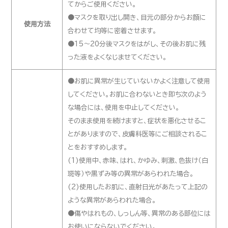
てからご使用ください。
●マスクを取り出し開き、目元の部分からお顔に
使用方法
合わせて均等に密着させます。
●15～20分後マスクをはがし、その後お肌に残
った液をよくなじませてください。
●お肌に異常が生じていないかよく注意して使用
してください。お肌に合わないとき即ち次のよう
な場合には、使用を中止してください。
そのまま使用を続けますと、症状を悪化させるこ
とがありますので、皮膚科医等にご相談されるこ
とをおすすめします。
(1)使用中、赤味、はれ、かゆみ、刺激、色抜け（白
斑等）や黒ずみ等の異常があらわれた場合。
(2)使用したお肌に、直射日光があたって上記の
ような異常があらわれた場合。
●傷やはれもの、しっしん等、異常のある部位には
お使いにならないでください。