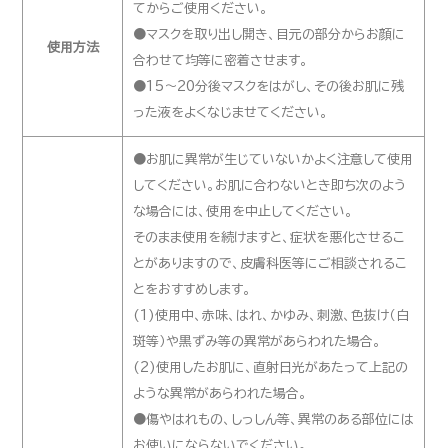
てからご使用ください。
●マスクを取り出し開き、目元の部分からお顔に
使用方法
合わせて均等に密着させます。
●15～20分後マスクをはがし、その後お肌に残
った液をよくなじませてください。
●お肌に異常が生じていないかよく注意して使用
してください。お肌に合わないとき即ち次のよう
な場合には、使用を中止してください。
そのまま使用を続けますと、症状を悪化させるこ
とがありますので、皮膚科医等にご相談されるこ
とをおすすめします。
(1)使用中、赤味、はれ、かゆみ、刺激、色抜け（白
斑等）や黒ずみ等の異常があらわれた場合。
(2)使用したお肌に、直射日光があたって上記の
ような異常があらわれた場合。
●傷やはれもの、しっしん等、異常のある部位には
お使いにならないでください。