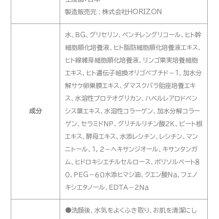
製造販売元 : 株式会社HORIZON
水、ＢＧ、グリセリン、ペンチレングリコール、ヒト幹
細胞順化培養液、ヒト脂肪細胞順化培養液エキス、
ヒト線維芽細胞順化培養液、リンゴ果実培養細胞
エキス、ヒト遺伝子組換オリゴペプチド－１、加水分
解サケ卵巣膜エキス、ダマスクバラ胎座培養エキ
ス、水溶性プロテオグリカン、ハベルレアロドペン
成分
シス葉エキス、水溶性コラーゲン、加水分解コラー
ゲン、セラミドＮＰ、グリチルリチン酸２Ｋ、ビート根
エキス、酵母エキス、水添レシチン、レシチン、マン
ニトール、１，２－ヘキサンジオール、キサンタンガ
ム、ヒドロキシエチルセルロース、ポリソルベート８
０、ＰＥＧ－６０水添ヒマシ油、クエン酸Ｎａ、フェノ
キシエタノール、ＥＤＴＡ－２Ｎａ
●洗顔後、水気をよくふき取り、お肌を清潔にし