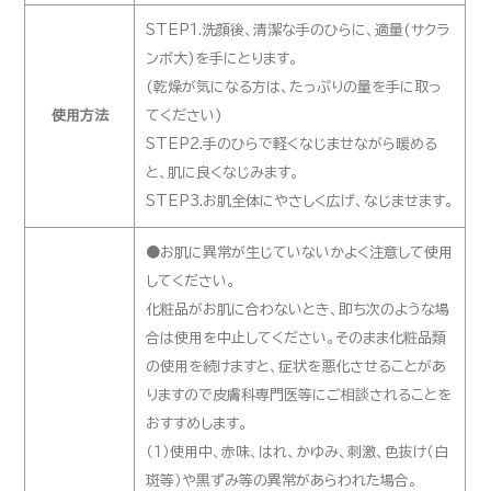
STEP1.洗顔後、清潔な手のひらに、適量(サクラ
ンボ大)を手にとります。
(乾燥が気になる方は、たっぷりの量を手に取っ
使用方法
てください)
STEP2.手のひらで軽くなじませながら暖める
と、肌に良くなじみます。
STEP3.お肌全体にやさしく広げ、なじませます。
●お肌に異常が生じていないかよく注意して使用
してください。
化粧品がお肌に合わないとき、即ち次のような場
合は使用を中止してください。そのまま化粧品類
の使用を続けますと、症状を悪化させることがあ
りますので皮膚科専門医等にご相談されることを
おすすめします。
（１）使用中、赤味、はれ、かゆみ、刺激、色抜け（白
斑等）や黒ずみ等の異常があらわれた場合。