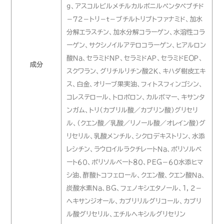
ｇ、アスコルビルメチルカルボニルペンタペプチド
－７２－トリ－ｔ－ブチルトリプトファナミド、加水
分解エラスチン、加水分解コラーゲン、水溶性コラ
ーゲン、サクシノイルアテロコラーゲン、ヒアルロン
酸Ｎａ、セラミドＮＰ、セラミドＡＰ、セラミドＥＯＰ、
成分
スクワラン、グリチルリチン酸２Ｋ、キハダ樹皮エキ
ス、白金、オリーブ果実油、フィトスフィンゴシン、
コレステロール、トロポロン、カルボマー、キサンタ
ンガム、トリ（カプリル酸／カプリン酸）グリセリ
ル、（クエン酸／乳酸／リノール酸／オレイン酸）グ
リセリル、乳酸メンチル、シクロデキストリン、水添
レシチン、ラウロイルラクチレートＮａ、ポリソルベ
ート６０、ポリソルベート８０、ＰＥＧ－６０水添ヒマ
シ油、酢酸トコフェロール、クエン酸、クエン酸Ｎａ、
炭酸水素Ｎａ、ＢＧ、フェノキシエタノール、１，２－
ヘキサンジオール、カプリリルグリコール、カプリ
ル酸グリセリル、エチルヘキシルグリセリン