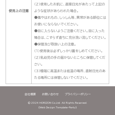
（２）使用したお肌に、直接日光があたって上記の
使用上の注意
ような症状があらわれた場合。
●傷やはれもの、しっしん等、異常がある部位には
お使いにならないでください。
●目に入らないようご注意ください。目に入った
場合は、こすらず直ちに充分洗い流してください。
●保管及び取扱い上の注意。
（１）使用後は必ずしっかり蓋をしめてください。
（２）乳幼児の手の届かないところに保管してくだ
さい。
（３）極端に高温または低温の場所、直射日光のあ
たる場所には保管しないでください。
会社概要
お問い合わせ
プライバシーポリシー
©
2024 HORIZON Co,Ltd.
All Rights Reserved.
《Web Design:Template-Party》