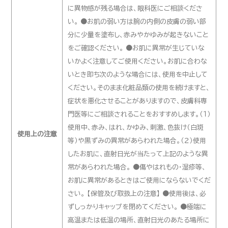
に異物感が残る場合は、眼科医にご相談くださ
い。 ●お肌の弱い方は腕の内側の皮膚の弱い部
分に少量を塗布し、赤みやかゆみが起きないこと
をご確認ください。 ●お肌に異常が生じていな
いかよく注意してご使用ください。お肌に合わな
いとき即ち次のような場合には、使用を中止して
ください。そのまま化粧品類の使用を続けますと、
症状を悪化させることがありますので、皮膚科専
門医等にご相談されることをおすすめします。（１）
使用中、赤み、はれ、かゆみ、刺激、色抜け（白斑
使用上の注意
等）や黒ずみの異常があらわれた場合。（２）使用
したお肌に、直射日光が当たって上記のような異
常があらわれた場合。 ●傷やはれもの・湿疹等、
お肌に異常があるときはご使用にならないでくだ
さい。 【保管及び取扱上の注意】 ●使用後は、必
ずしっかりキャップを閉めてください。 ●極端に
高温または低温の場所、直射日光のあたる場所に