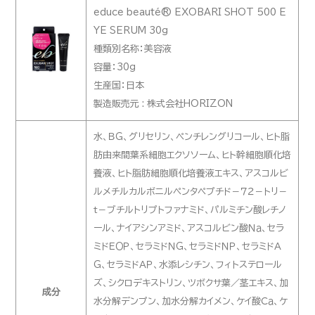
educe beauté® EXOBARI SHOT 500 E
YE SERUM 30g
種類別名称：美容液
容量：30g
生産国：日本
製造販売元 : 株式会社HORIZON
水、ＢＧ、グリセリン、ペンチレングリコール、ヒト脂
肪由来間葉系細胞エクソソーム、ヒト幹細胞順化培
養液、ヒト脂肪細胞順化培養液エキス、アスコルビ
ルメチルカルボニルペンタペプチド－７２－トリ－
ｔ－ブチルトリプトファナミド、パルミチン酸レチノ
ール、ナイアシンアミド、アスコルビン酸Ｎａ、セラ
ミドＥＯＰ、セラミドＮＧ、セラミドＮＰ、セラミドＡ
Ｇ、セラミドＡＰ、水添レシチン、フィトステロール
ズ、シクロデキストリン、ツボクサ葉／茎エキス、加
成分
水分解デンプン、加水分解カイメン、ケイ酸Ｃａ、ケ