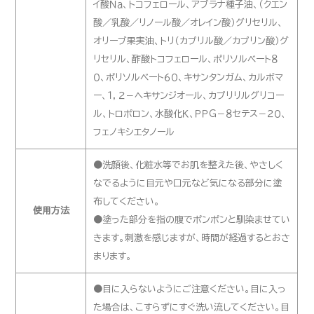
イ酸Ｎａ、トコフェロール、アブラナ種子油、（クエン
酸／乳酸／リノール酸／オレイン酸）グリセリル、
オリーブ果実油、トリ（カプリル酸／カプリン酸）グ
リセリル、酢酸トコフェロール、ポリソルベート８
０、ポリソルベート６０、キサンタンガム、カルボマ
ー、１，２－ヘキサンジオール、カプリリルグリコー
ル、トロポロン、水酸化Ｋ、ＰＰＧ－８セテス－２０、
フェノキシエタノール
●洗顔後、化粧水等でお肌を整えた後、やさしく
なでるように目元や口元など気になる部分に塗
布してください。
使用方法
●塗った部分を指の腹でポンポンと馴染ませてい
きます。刺激を感じますが、時間が経過するとおさ
まります。
●目に入らないようにご注意ください。目に入っ
た場合は、こすらずにすぐ洗い流してください。目