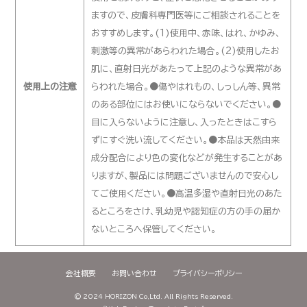
ますので、皮膚科専門医等にご相談されることを
おすすめします。(1)使用中、赤味、はれ、かゆみ、
刺激等の異常があらわれた場合。(2)使用したお
肌に、直射日光があたって上記のような異常があ
使用上の注意
らわれた場合。●傷やはれもの、しっしん等、異常
のある部位にはお使いにならないでください。●
目に入らないように注意し、入ったときはこすら
ずにすぐ洗い流してください。●本品は天然由来
成分配合により色の変化などが発生することがあ
りますが、製品には問題ございませんので安心し
てご使用ください。●高温多湿や直射日光のあた
るところをさけ、乳幼児や認知症の方の手の届か
ないところへ保管してください。
会社概要
お問い合わせ
プライバシーポリシー
©
2024 HORIZON Co,Ltd.
All Rights Reserved.