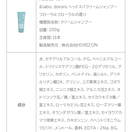
&labo. dororo ヘッドスパクリームシャンプー
フローラルフローラルの香り
種類別名称：クリームシャンプー
容量：200g
生産国：日本
製造販売元 : 株式会社HORIZON
水、セテアリルアルコール、ＰＧ、ベヘニルアルコー
ル、トリイソステアリン酸ＰＥＧ－２０グリセリル、グ
リセリン、カオリン、ベントナイト、海シルト、グリチ
ルリチン酸２Ｋ、グリシン、ユズ果実エキス、ゴボウ
根エキス、ニンニク根エキス、アルニカ花エキス、オ
ドリコソウ花／葉／茎エキス、セイヨウキズタ葉／
成分
茎エキス、ローマカミツレ花エキス、ローズマリー葉
エキス、オランダガラシ葉／茎エキス、セイヨウアカ
マツ球果エキス、カキタンニン、ベヘントリモニウム
クロリド、メントール、香料、ＥＤＴＡ－２Ｎａ、ＢＧ、