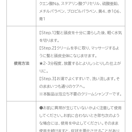
クエン酸Ｎａ、ステアリン酸グリセリル、硫酸亜鉛、
メチルパラベン、プロピルパラベン、黄４、赤１０６、
青１
【Step.1】髪と頭皮を十分に濡らした後、軽く水気
を切ります。
【Step.2】クリームを手に取り、マッサージするよ
うに髪と頭皮全体になじませます。
使用方法
★2-3分程度、放置するとよりしっとりした仕上が
りに。
【Step.3】お湯でよくすすいで、洗い流します。そ
のままいつも通りのケアへ。
※本製品は泡立ち不要のクリームシャンプーです。
●お肌に異常が生じていないかよく注意して使用
してください。お肌に合わないとき即ち次のよう
な場合には、使用を中止してください。そのまま
使用を続けますと、症状を悪化させることがあり