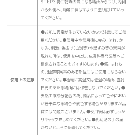
STEP3.特に乾燥の気になる場所からつけ、内側
から外側へ、均等に伸ばすように塗り広げていっ
てください。
●お肌に異常が生じていないかよく注意してご使
用ください。●使用中や使用後に赤み、はれ、か
ゆみ、刺激、色抜け（白斑等）や黒ずみ等の異常が
現れた時は、使用を中止し、皮膚科専門医等へご
相談されることをおすすめします。●傷、はれも
の、湿疹等異常のある部位にはご使用にならない
使用上の注意
でください。●極端に高温又は低温の場所、直射
日光のあたる場所には保管しないでください。●
天然由来成分配合の為、商品によって色やにおい
が若干異なる場合や変色する場合がありますが品
質には問題ございません。●使用後は必ずしっか
りキャップをしめてください。●乳幼児の手の届
かないところに保管してください。