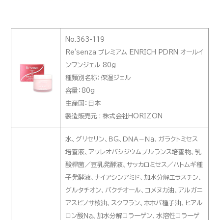
No.363-119
Re'senza プレミアム ENRICH PDRN オールイ
ンワンジェル 80g
種類別名称：保湿ジェル
容量：80g
生産国：日本
製造販売元 : 株式会社HORIZON
水、グリセリン、ＢＧ、ＤＮＡ－Ｎａ、ガラクトミセス
培養液、アウレオバシジウムプルランス培養物、乳
酸桿菌／豆乳発酵液、サッカロミセス／ハトムギ種
子発酵液、ナイアシンアミド、加水分解エラスチン、
グルタチオン、バクチオール、コメヌカ油、アルガニ
アスピノサ核油、スクワラン、ホホバ種子油、ヒアル
ロン酸Ｎａ、加水分解コラーゲン、水溶性コラーゲ