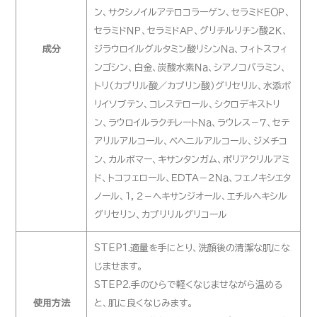
ン、サクシノイルアテロコラーゲン、セラミドＥＯＰ、
セラミドＮＰ、セラミドＡＰ、グリチルリチン酸２Ｋ、
成分
ジラウロイルグルタミン酸リシンＮａ、フィトスフィ
ンゴシン、白金、炭酸水素Ｎａ、シアノコバラミン、
トリ（カプリル酸／カプリン酸）グリセリル、水添ポ
リイソブテン、コレステロール、シクロデキストリ
ン、ラウロイルラクチレートＮａ、ラウレス－７、セテ
アリルアルコール、ベヘニルアルコール、ジメチコ
ン、カルボマー、キサンタンガム、ポリアクリルアミ
ド、トコフェロール、ＥＤＴＡ－２Ｎａ、フェノキシエタ
ノール、１，２－ヘキサンジオール、エチルヘキシル
グリセリン、カプリリルグリコール
STEP1.適量を手にとり、洗顔後の清潔な肌にな
じませます。
STEP2.手のひらで軽くなじませながら温める
使用方法
と、肌に良くなじみます。