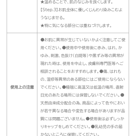
★温めることで、肌のなじみを良くします。
【Step.3】お肌全体に優しくじんわり染みこむよ
うなじませる。
★特に気になる部分には重ねづけします。
●お肌に異常が生じていないかよく注意してご使
用ください。●使用中や使用後に赤み、はれ、か
ゆみ、刺激、色抜け（白斑等）や黒ずみ等の異常が
現れた時は、使用を中止し、皮膚科専門医等へご
相談されることをおすすめします。●傷、はれも
の、湿疹等異常のある部位にはご使用にならない
使用上の注意
でください。●極端に高温又は低温の場所、直射
日光のあたる場所には保管しないでください。●
天然由来成分配合の為、商品によって色やにおい
が若干異なる場合や変色する場合がありますが品
質には問題ございません。●使用後は必ずしっか
りキャップをしめてください。●乳幼児の手の届
かないところに保管してください。