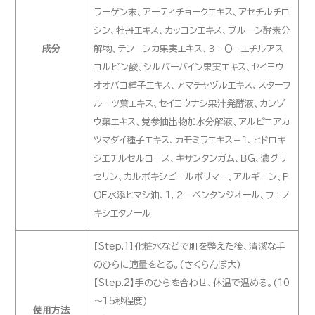
ラーゲン末、アーティチョークエキス、アセチルチロ
シン、牡丹エキス、カッコンエキス、プルーン酵素分
成分
解物、テンニンカ果実エキス、３－Ｏ－エチルアス
コルビン酸、シルバーバイン果実エキス、セイヨウ
オオバコ種子エキス、アマチャヅルエキス、スターフ
ルーツ葉エキス、セイヨウナシ果汁発酵液、カンゾ
ウ葉エキス、党参抽出物加水分解液、アルピニアカ
ツマダイ種子エキス、カモミラエキス－１、ヒドロキ
シエチルセルロース、キサンタンガム、ＢＧ、濃グリ
セリン、カルボキシビニルポリマー、アルギニン、Ｐ
ＯＥ水添ヒマシ油、１，２－ペンタンジオール、フェノ
キシエタノール
【Step.1】化粧水などで肌を整えた後、清潔な手
のひらに適量をとる。(さくらんぼ大)
【Step.2】手のひらを合わせ、体温で温める。(10
～15秒程度)
使用方法