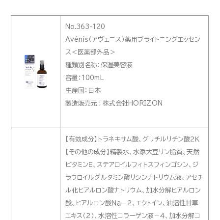
No.363-120
Avénis（アヴェニス）薬用ブライトニングエッセン
ス＜医薬部外品＞
種類別名称：保湿美容液
容量：100mL
生産国：日本
製造販売元 : 株式会社HORIZON
【有効成分】トラネキサム酸、グリチルリチン酸２Ｋ
【その他の成分】精製水、水添大豆リン脂質、天然
ビタミンＥ、ステアロイルフィトスフィンゴシン、ジ
ラウロイルグルタミン酸リシンナトリウム液、アセチ
ル化ヒアルロン酸ナトリウム、加水分解ヒアルロン
酸、ヒアルロン酸Ｎａ－２、エクトイン、油溶性甘草
エキス（２）、水溶性コラーゲン液－４、加水分解コ