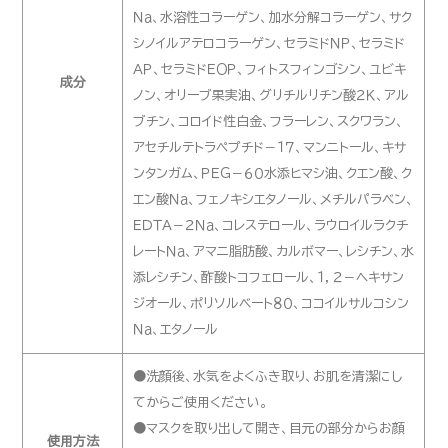
Ｎａ、水溶性コラーゲン、加水分解コラーゲン、サク
シノイルアテロコラーゲン、セラミドＮＰ、セラミド
ＡＰ、セラミドＥＯＰ、フィトスフィンゴシン、ユビキ
成分
ノン、オリーブ果実油、グリチルリチン酸２Ｋ、アル
ブチン、コロイド性白金、フラーレン、スクワラン、
アセチルテトラペプチド－１７、マンニトール、キサ
ンタンガム、ＰＥＧ－６０水添ヒマシ油、クエン酸、ク
エン酸Ｎａ、フェノキシエタノール、メチルパラベン、
ＥＤＴＡ－２Ｎａ、コレステロール、ラウロイルラクチ
レートＮａ、アマニ脂肪酸、カルボマー、レシチン、水
添レシチン、酢酸トコフェロール、１，２－ヘキサン
ジオール、ポリソルベート８０、ココイルサルコシン
Ｎａ、エタノール
●洗顔後、水気をよくふき取り、お肌を清潔にし
てからご使用ください。
●マスクを取り出して開き、目元の部分からお顔
使用方法