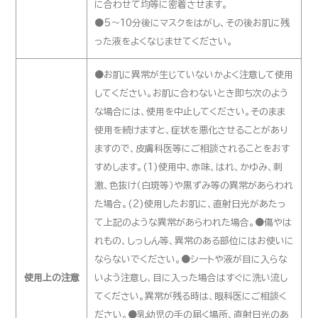
に合わせて均等に密着させます。
●5～10分後にマスクをはがし、その後お肌に残
った液をよくなじませてください。
●お肌に異常が生じていないかよく注意して使用
してください。お肌に合わないとき即ち次のよう
な場合には、使用を中止してください。そのまま
使用を続けますと、症状を悪化させることがあり
ますので、皮膚科医等にご相談されることをおす
すめします。(1)使用中、赤味、はれ、かゆみ、刺
激、色抜け（白斑等）や黒ずみ等の異常があらわれ
た場合。(2)使用したお肌に、直射日光があたっ
て上記のような異常があらわれた場合。●傷やは
れもの、しっしん等、異常のある部位にはお使いに
ならないでください。●シートや液が目に入らな
使用上の注意
いよう注意し、目に入った場合はすぐに洗い流し
てください。異常が残る時は、眼科医にご相談く
ださい。●乳幼児の手の届く場所、直射日光のあ